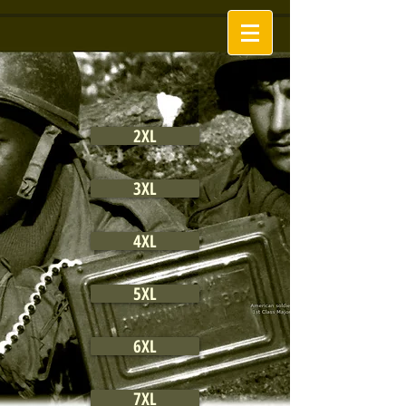
2XL
3XL
4XL
5XL
6XL
7XL