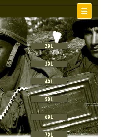
2XL
3XL
4XL
5XL
6XL
7XL